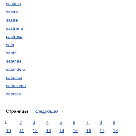
sastaca
sastra
sastre
sastrería
sastresa
sata
satán
satanás
satandera
satánico
satanismo
satasca
Страницы
следующая
→
1
2
3
4
5
6
7
8
9
10
11
12
13
14
15
16
17
18