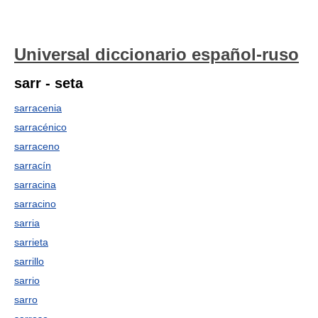
Universal diccionario español-ruso
sarr - seta
sarracenia
sarracénico
sarraceno
sarracín
sarracina
sarracino
sarria
sarrieta
sarrillo
sarrio
sarro