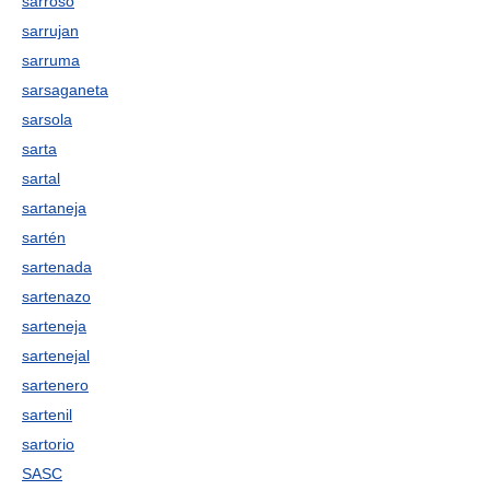
sarroso
sarrujan
sarruma
sarsaganeta
sarsola
sarta
sartal
sartaneja
sartén
sartenada
sartenazo
sarteneja
sartenejal
sartenero
sartenil
sartorio
SASC